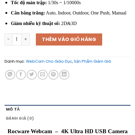
Tốc độ màn trập:
1/30s ~ 1/10000s
Cân bằng trắng:
Auto, Indoor, Outdoor, One Push, Manual
Giảm nhiễu kỹ thuật số:
2D&3D
Webcame Rocware - 4K Ultra HD USB Camera số lượng
THÊM VÀO GIỎ HÀNG
Danh mục:
WebCam Cho Giáo Dục
,
Sản Phẩm Giảm Giá
MÔ TẢ
ĐÁNH GIÁ (0)
Rocware Webcam
– 4K Ultra HD USB Camera