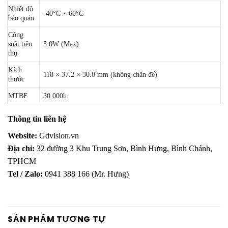
Nhiệt độ
-40°C ~ 60°C
bảo quản
Công
suất tiêu
3.0W (Max)
thụ
Kích
118 × 37.2 × 30.8 mm (không chân đế)
thước
MTBF
30.000h
Thông tin liên hệ
Website:
Gdvision.vn
Địa chỉ:
32 đường 3 Khu Trung Sơn, Bình Hưng, Bình Chánh,
TPHCM
Tel / Zalo:
0941 388 166 (Mr. Hưng)
SẢN PHẨM TƯƠNG TỰ