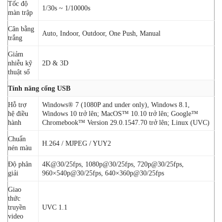
Tốc độ
1/30s ~ 1/10000s
màn trập
Cân bằng
Auto, Indoor, Outdoor, One Push, Manual
trắng
Giảm
nhiễu kỹ
2D & 3D
thuật số
Tính năng cổng USB
Hỗ trợ
Windows® 7 (1080P and under only), Windows 8.1,
hệ điều
Windows 10 trở lên; MacOS™ 10.10 trở lên; Google™
hành
Chromebook™ Version 29.0.1547.70 trở lên; Linux (UVC)
Chuẩn
H.264 / MJPEG / YUY2
nén màu
Độ phân
4K@30/25fps, 1080p@30/25fps, 720p@30/25fps,
giải
960×540p@30/25fps, 640×360p@30/25fps
Giao
thức
truyền
UVC 1.1
video