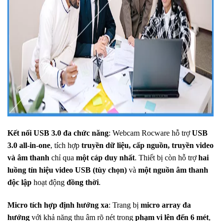
Kết nối USB 3.0 đa chức năng
: Webcam Rocware hỗ trợ
USB
3.0 all-in-one
, tích hợp
truyền dữ liệu, cấp nguồn, truyền video
và âm thanh
chỉ qua
một cáp duy nhất
. Thiết bị còn hỗ trợ
hai
luồng tín hiệu video USB (tùy chọn)
và
một nguồn âm thanh
độc lập
hoạt động
đồng thời
.
Micro tích hợp định hướng xa
: Trang bị
micro array đa
hướng
với khả năng thu âm rõ nét trong
phạm vi lên đến 6 mét
,