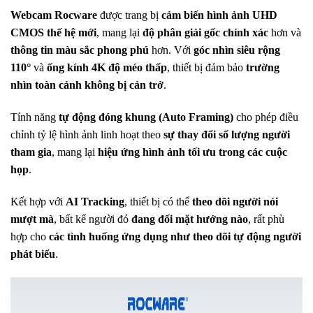
Webcam Rocware
được trang bị
cảm biến hình ảnh UHD
CMOS thế hệ mới
, mang lại
độ phân giải gốc chính xác
hơn và
thông tin màu sắc phong phú
hơn. Với
góc nhìn siêu rộng
110°
và
ống kính 4K độ méo thấp
, thiết bị đảm bảo
trường
nhìn toàn cảnh không bị cản trở
.
Tính năng
tự động đóng khung (Auto Framing)
cho phép điều
chỉnh tỷ lệ hình ảnh linh hoạt theo
sự thay đổi số lượng người
tham gia
, mang lại
hiệu ứng hình ảnh tối ưu trong các cuộc
họp
.
Kết hợp với
AI Tracking
, thiết bị có thể
theo dõi người nói
mượt mà
, bất kể người đó
đang đối mặt hướng nào
, rất phù
hợp cho
các tình huống ứng dụng như theo dõi tự động người
phát biểu
.