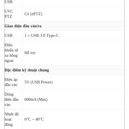
USB
UVC
Có (ePTZ)
PTZ
Giao diện đầu vào/ra
USB
1 × USB 3.0 Type-C
Điều
khiển từ
Hỗ trợ
xa hồng
ngoại
Đặc điểm kỹ thuật chung
Điện áp
5V (USB Power)
đầu vào
Dòng
điện đầu
600mA (Max)
vào
Nhiệt độ
hoạt
0°C ~ 40°C
động