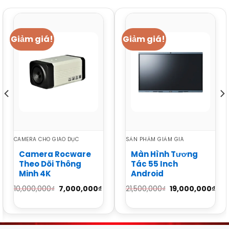
Giảm giá!
Giảm giá!
CAMERA CHO GIÁO DỤC
SẢN PHẨM GIẢM GIÁ
Camera Rocware
Màn Hình Tương
Theo Dõi Thông
Tác 55 Inch
Minh 4K
Android
Giá
Giá
Giá
Giá
10,000,000
₫
7,000,000
₫
21,500,000
₫
19,000,000
₫
gốc
hiện
gốc
hiệ
là:
tại
là:
tại
10,000,000₫.
là:
21,500,000₫.
là:
7,000,000₫.
19,0