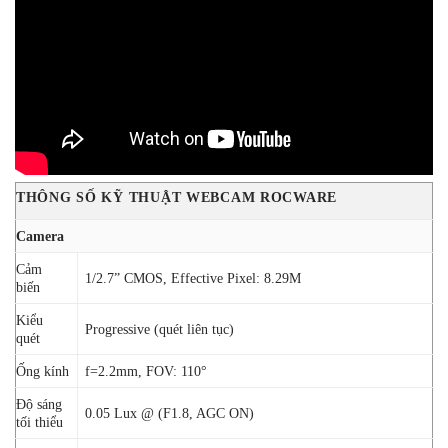
THÔNG SỐ KỸ THUẬT WEBCAM ROCWARE
Camera
Cảm
1/2.7” CMOS, Effective Pixel: 8.29M
biến
Kiểu
Progressive (quét liên tục)
quét
Ống kính
f=2.2mm, FOV: 110°
Độ sáng
0.05 Lux @ (F1.8, AGC ON)
tối thiểu