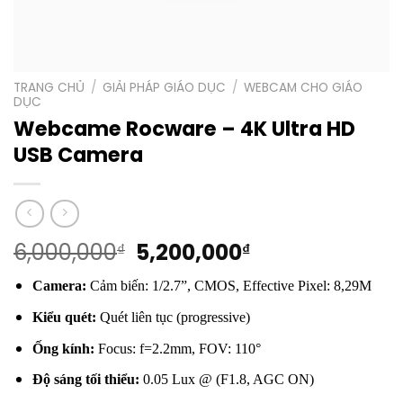
TRANG CHỦ
/
GIẢI PHÁP GIÁO DỤC
/
WEBCAM CHO GIÁO
DỤC
Webcame Rocware – 4K Ultra HD
USB Camera
Giá
Giá
6,000,000
5,200,000
₫
₫
gốc
hiện
Camera:
Cảm biến: 1/2.7”, CMOS, Effective Pixel: 8,29M
là:
tại
6,000,000₫.
là:
Kiểu quét:
Quét liên tục (progressive)
5,200,000₫.
Ống kính:
Focus: f=2.2mm, FOV: 110°
Độ sáng tối thiểu:
0.05 Lux @ (F1.8, AGC ON)