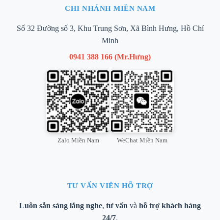
CHI NHÁNH MIỀN NAM
Số 32 Đường số 3, Khu Trung Sơn, Xã Bình Hưng, Hồ Chí
Minh
0941 388 166 (Mr.Hưng)
Zalo Miền Nam
WeChat Miền Nam
TƯ VẤN VIÊN HỖ TRỢ
Luôn sẵn sàng lắng nghe
,
tư vấn
và
hỗ trợ khách hàng
24/7
.