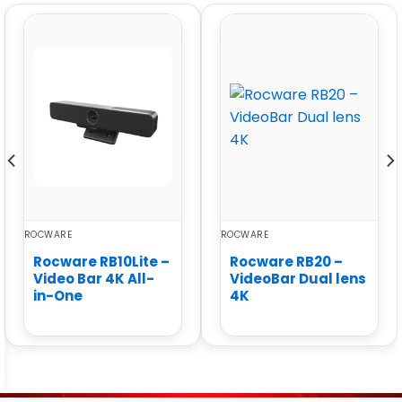
ROCWARE
ROCWARE
Rocware RB10Lite –
Rocware RB20 –
Video Bar 4K All-
VideoBar Dual lens
in-One
4K