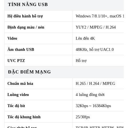
TÍNH NĂNG USB
Hệ điều hành hỗ trợ
Windows 7/8.1/10+, macOS 10
Định dạng màu / nén
YUY2 / MJPEG / H.264
Video
Lên đến 4K
Âm thanh USB
48KHz, hỗ trợ UAC1.0
UVC PTZ
Hỗ trợ
ĐẶC ĐIỂM MẠNG
Chuẩn mã hóa
H.265 / H.264 / MJPEG
Luồng video
4 luồng đồng thời
Tốc độ bit
32Kbps ~ 16384Kbps
Tốc độ khung hình
25/30fps