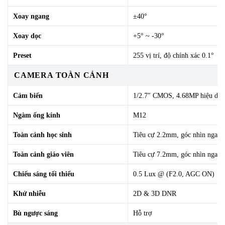
Xoay ngang
±40°
Xoay dọc
+5° ~ -30°
Preset
255 vị trí, độ chính xác 0.1°
CAMERA TOÀN CẢNH
Cảm biến
1/2.7″ CMOS, 4.68MP hiệu dụ
Ngàm ống kính
M12
Toàn cảnh học sinh
Tiêu cự 2.2mm, góc nhìn ngang
Toàn cảnh giáo viên
Tiêu cự 7.2mm, góc nhìn ngang
Chiếu sáng tối thiểu
0.5 Lux @ (F2.0, AGC ON)
Khử nhiễu
2D & 3D DNR
Bù ngược sáng
Hỗ trợ