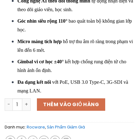
Công nghệ AI theo dõi thông minh
tự động nhận diện và
theo dõi giáo viên, học sinh.
Góc nhìn siêu rộng 110°
bao quát toàn bộ không gian lớp
học.
Micro mảng tích hợp
hỗ trợ thu âm rõ ràng trong phạm vi
lên đến 6 mét.
Gimbal vi cơ học ±40°
kết hợp chống rung điện tử cho
hình ảnh ổn định.
Đa dạng kết nối
với PoE, USB 3.0 Type-C, 3G-SDI và
mạng LAN.
Camera Giáo Dục Hai Ống Kính Cho Phòng Học Hiện Đại số
THÊM VÀO GIỎ HÀNG
Danh mục:
Rocware
,
Sản Phẩm Giảm Giá