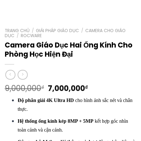
TRANG CHỦ
/
GIẢI PHÁP GIÁO DỤC
/
CAMERA CHO GIÁO
DỤC
/
ROCWARE
Camera Giáo Dục Hai Ống Kính Cho
Phòng Học Hiện Đại
Giá
Giá
9,000,000
7,000,000
₫
₫
gốc
hiện
Độ phân giải 4K Ultra HD
cho hình ảnh sắc nét và chân
là:
tại
9,000,000₫.
là:
thực.
7,000,000₫.
Hệ thống ống kính kép 8MP + 5MP
kết hợp góc nhìn
toàn cảnh và cận cảnh.