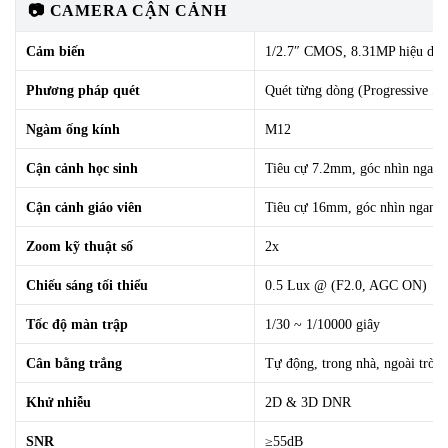
📷 CAMERA CẬN CẢNH
Cảm biến
1/2.7″ CMOS, 8.31MP hiệu dụ
Phương pháp quét
Quét từng dòng (Progressive Sc
Ngàm ống kính
M12
Cận cảnh học sinh
Tiêu cự 7.2mm, góc nhìn ngang
Cận cảnh giáo viên
Tiêu cự 16mm, góc nhìn ngang
Zoom kỹ thuật số
2x
Chiếu sáng tối thiểu
0.5 Lux @ (F2.0, AGC ON)
Tốc độ màn trập
1/30 ~ 1/10000 giây
Cân bằng trắng
Tự động, trong nhà, ngoài trời,
Khử nhiễu
2D & 3D DNR
SNR
≥55dB