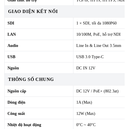
Giao thức hỗ trợ
TCP/IP, HTTP, HTTPS, NDI, 
GIAO DIỆN KẾT NỐI
SDI
1 × SDI, tối đa 1080P60
LAN
10/100M, PoE, hỗ trợ NDI
Audio
Line In & Line Out 3.5mm
USB
USB 3.0 Type-C
Nguồn
DC IN 12V
THÔNG SỐ CHUNG
Nguồn cấp
DC 12V / PoE+ (802.3at)
Dòng điện
1A (Max)
Công suất
12W (Max)
Nhiệt độ hoạt động
0°C ~ 40°C