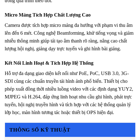
trong quá trình theo dõi.
Micro Mảng Tích Hợp Chất Lượng Cao
Camera được tích hợp micro mảng đa hướng với phạm vi thu âm
lên đến 6 mét. Công nghệ Beamforming, khử tiếng vọng và giảm
nhiễu thông minh giúp tái tạo âm thanh rõ ràng, nâng cao chất
lượng hội nghị, giảng dạy trực tuyến và ghi hình bài giảng.
Kết Nối Linh Hoạt & Tích Hợp Hệ Thống
Hỗ trợ đa dạng giao diện kết nối như PoE, PoC, USB 3.0, 3G-
SDI cùng các chuẩn truyền tải hình ảnh phổ biến. Thiết bị cho
phép xuất đồng thời nhiều luồng video với các định dạng YUY2,
MJPEG và H.264, đáp ứng linh hoạt nhu cầu ghi hình, phát trực
tuyến, hội nghị truyền hình và tích hợp với các hệ thống quản lý
lớp học, màn hình tương tác hoặc thiết bị OPS hiện đại.
THÔNG SỐ KỸ THUẬT