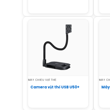
MÁY CHIẾU VẬT THỂ
MÁY CH
Camera vật thể USB U50+
Máy 