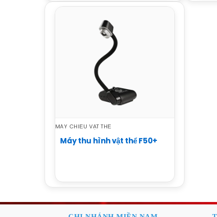
MÁY CHIẾU VẬT THỂ
Máy thu hình vật thể F50+
CHI NHÁNH MIỀN NAM
T