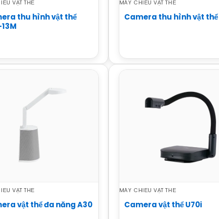
IẾU VẬT THỂ
MÁY CHIẾU VẬT THỂ
ra thu hình vật thể
Camera thu hình vật thể
-13M
IẾU VẬT THỂ
MÁY CHIẾU VẬT THỂ
ra vật thể đa năng A30
Camera vật thể U70i