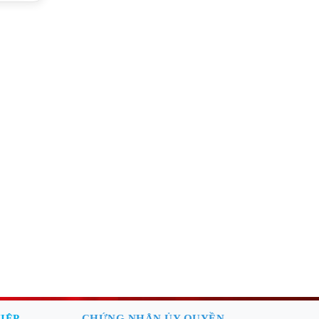
IỆP
CHỨNG NHẬN ỦY QUYỀN