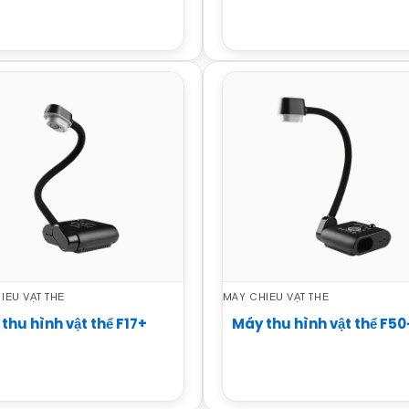
IẾU VẬT THỂ
MÁY CHIẾU VẬT THỂ
thu hình vật thể F17+
Máy thu hình vật thể F5