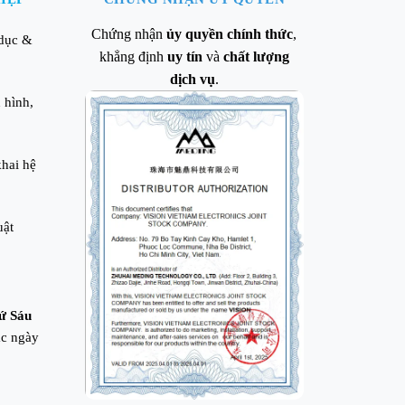
Chứng nhận
ủy quyền chính thức
,
 dục &
khẳng định
uy tín
và
chất lượng
dịch vụ
.
 hình,
khai hệ
uật
ứ Sáu
c ngày