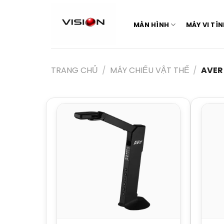
Skip
to
MÀN HÌNH
MÁY VI TÍ
content
TRANG CHỦ
/
MÁY CHIẾU VẬT THỂ
/
AVER