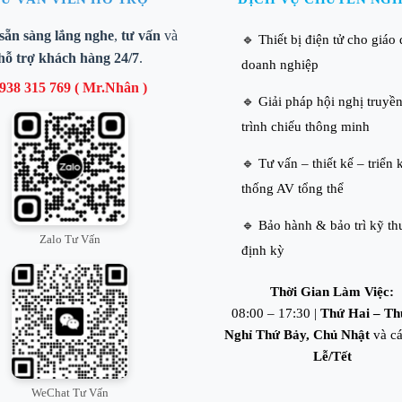
sẵn sàng lắng nghe
,
tư vấn
và
🔹 Thiết bị điện tử cho giáo
hỗ trợ khách hàng 24/7
.
doanh nghiệp
938 315 769 ( Mr.Nhân )
🔹 Giải pháp hội nghị truyền
trình chiếu thông minh
🔹 Tư vấn – thiết kế – triển 
thống AV tổng thể
🔹 Bảo hành & bảo trì kỹ th
Zalo Tư Vấn
định kỳ
Thời Gian Làm Việc:
08:00 – 17:30 |
Thứ Hai – Th
Nghỉ Thứ Bảy, Chủ Nhật
và cá
Lễ/Tết
WeChat Tư Vấn