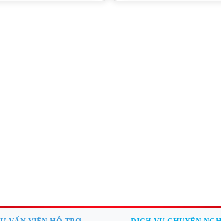
Ư VẤN VIÊN HỖ TRỢ
DỊCH VỤ CHUYÊN NGH