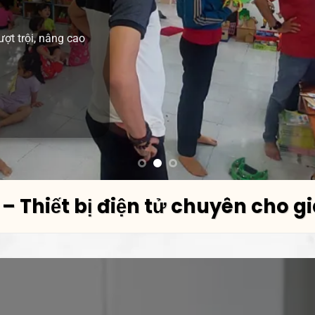
YẾN
vượt trội, giao
ợt trội, nâng cao
các tính năng
ễ dàng.
 – Thiết bị điện tử chuyên cho g