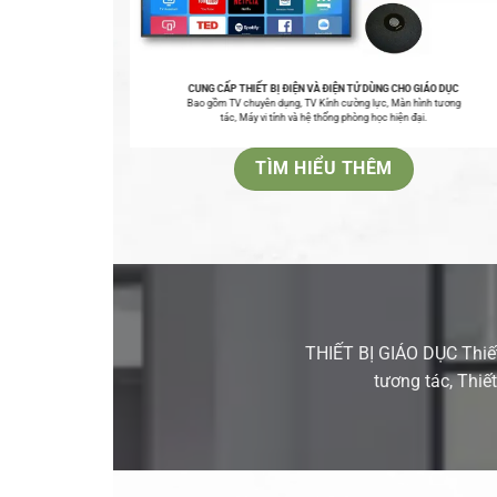
CUNG CẤP THIẾT BỊ ĐIỆN VÀ ĐIỆN TỬ DÙNG CHO GIÁO DỤC
Bao gồm TV chuyên dụng, TV Kính cường lực, Màn hình tương
tác, Máy vi tính và hệ thống phòng học hiện đại.
TÌM HIỂU THÊM
THIẾT BỊ GIÁO DỤC Thiết
tương tác, Thiế