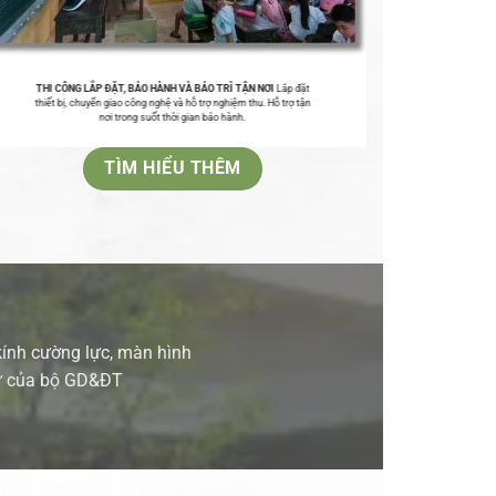
THI CÔNG LẮP ĐẶT, BẢO HÀNH VÀ BẢO TRÌ TẬN NƠI
Lắp đặt
thiết bị, chuyển giao công nghệ và hỗ trợ nghiệm thu. Hỗ trợ tận
nơi trong suốt thời gian bảo hành.
TÌM HIỂU THÊM
kính cường lực, màn hình
 tư của bộ GD&ĐT