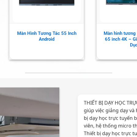
àn hình tương tác Hikvision
Màn Hình Tương Tác
5 inch 4K – Giải Pháp Giáo
Hikvision Ultra Series – G
Dục
Pháp Hiển Thị & Cộng T
Thông Minh
THIẾT BỊ DẠY HỌC TRỰC
giúp việc giảng dạy và 
bị dạy học trực tuyến
viên, hệ thống micro th
Thiết bị dạy học trực t