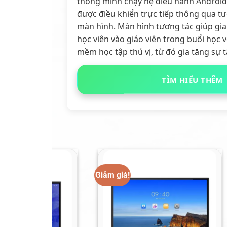
thông minh chạy hệ điều hành Androi
được điều khiển trực tiếp thông qua t
màn hình. Màn hình tương tác giúp gia
học viên vào giáo viên trong buổi học 
mềm học tập thú vị, từ đó gia tăng sự t
TÌM HIỂU THÊM
Giảm giá!