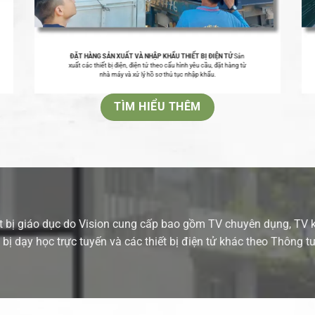
ĐẶT HÀNG SẢN XUẤT VÀ NHẬP KHẨU THIẾT BỊ ĐIỆN TỬ
Sản
xuất các thiết bị điện, điện tử theo cấu hình yêu cầu, đặt hàng từ
nhà máy và xử lý hồ sơ thủ tục nhập khẩu.
TÌM HIỂU THÊM
 bị giáo dục do Vision cung cấp bao gồm TV chuyên dụng, TV 
t bị dạy học trực tuyến và các thiết bị điện tử khác theo Thông