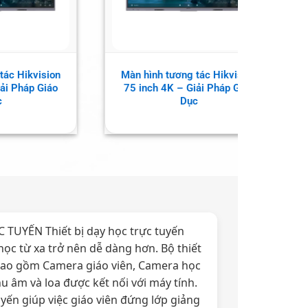
MAXHUB EG75DP – Màn hình
Màn Hì
iải
tương tác 75 inch
6
ác
 TUYẾN Thiết bị dạy học trực tuyến
học từ xa trở nên dễ dàng hơn. Bộ thiết
 bao gồm Camera giáo viên, Camera học
u âm và loa được kết nối với máy tính.
uyến giúp việc giáo viên đứng lớp giảng