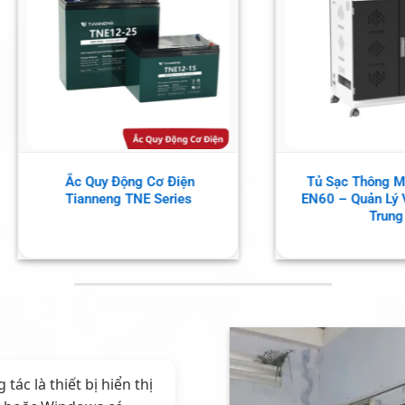
Động ET64 – Vision
Màn Hình Tương Tác
4 Thiết Bị
HIKVISION 55 Inch
c là thiết bị hiển thị