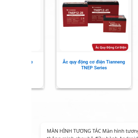
Tủ Sạc Thông Minh Vision
Tủ Sạc Di 
EN60 – Quản Lý Và Sạc Tập
6
Trung
MÀN HÌNH TƯƠNG TÁC Màn hình tương tá