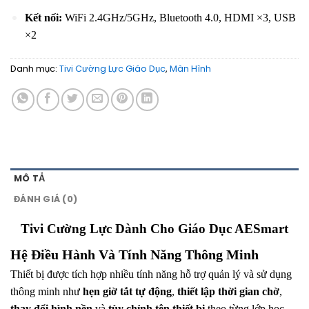
Kết nối:
WiFi 2.4GHz/5GHz, Bluetooth 4.0, HDMI ×3, USB
×2
Danh mục:
Tivi Cường Lực Giáo Dục
,
Màn Hình
MÔ TẢ
ĐÁNH GIÁ (0)
Tivi Cường Lực Dành Cho Giáo Dục AESmart
Hệ Điều Hành Và Tính Năng Thông Minh
Thiết bị được tích hợp nhiều tính năng hỗ trợ quản lý và sử dụng
thông minh như
hẹn giờ tắt tự động
,
thiết lập thời gian chờ
,
thay đổi hình nền
và
tùy chỉnh tên thiết bị
theo từng lớp học