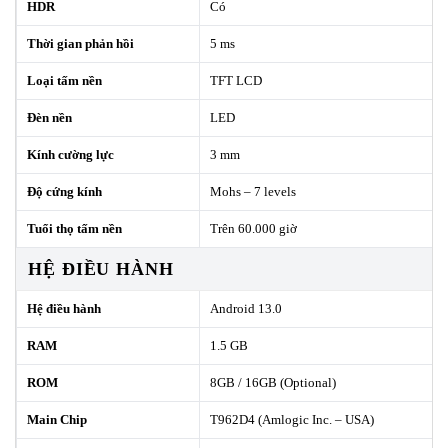
HDR
Có
Thời gian phản hồi
5 ms
Loại tấm nền
TFT LCD
Đèn nền
LED
Kính cường lực
3 mm
Độ cứng kính
Mohs – 7 levels
Tuổi thọ tấm nền
Trên 60.000 giờ
HỆ ĐIỀU HÀNH
Hệ điều hành
Android 13.0
RAM
1.5 GB
ROM
8GB / 16GB (Optional)
Main Chip
T962D4 (Amlogic Inc. – USA)