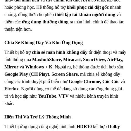
hoặc phòng học. Hệ thống hỗ trợ
khôi phục cài đặt gốc
nhanh
chóng, đồng thời cho phép
thiết lập tài khoản người dùng
và
thêm các
ứng dụng thường dùng
ra màn hình chính để thao tác
thuận tiện hơn.
Chia Sẻ Không Dây Và Kho Ứng Dụng
Thiết bị hỗ trợ
chia sẻ màn hình không dây
từ điện thoại và máy
tính thông qua
MaxhubShare, Miracast, SmartView, AirPlay,
Mirror
và
Windows + K
. Ngoài ra, hệ thống được tích hợp sẵn
Google Play (CH Play)
,
Screen Share
, mã chia sẻ không dây
cùng các trình duyệt phổ biến như
Google Chrome, Cốc Cốc
và
Firefox
. Người dùng có thể dễ dàng sử dụng các ứng dụng giải
trí và học tập như
YouTube, VTV
và nhiều kênh truyền hình
khác.
Hiển Thị Và Trợ Lý Thông Minh
Thiết bị ứng dụng công nghệ hình ảnh
HDR10
kết hợp
Dolby