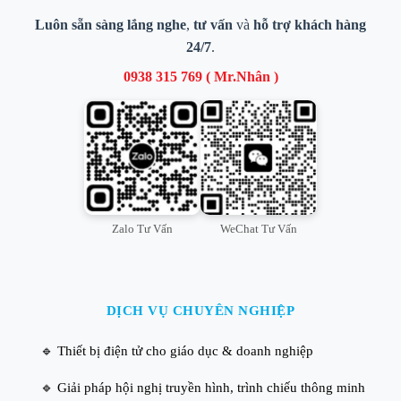
Luôn sẵn sàng lắng nghe
,
tư vấn
và
hỗ trợ khách hàng
24/7
.
0938 315 769 ( Mr.Nhân )
Zalo Tư Vấn
WeChat Tư Vấn
DỊCH VỤ CHUYÊN NGHIỆP
🔹 Thiết bị điện tử cho giáo dục & doanh nghiệp
🔹 Giải pháp hội nghị truyền hình, trình chiếu thông minh