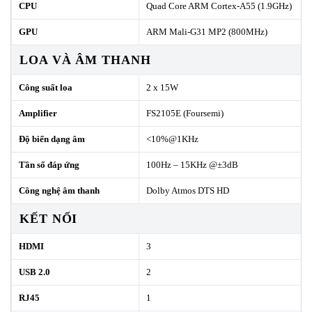
CPU
Quad Core ARM Cortex-A55 (1.9GHz)
GPU
ARM Mali-G31 MP2 (800MHz)
LOA VÀ ÂM THANH
Công suất loa
2 x 15W
Amplifier
FS2105E (Foursemi)
Độ biến dạng âm
<10%@1KHz
Tần số đáp ứng
100Hz – 15KHz @±3dB
Công nghệ âm thanh
Dolby Atmos DTS HD
KẾT NỐI
HDMI
3
USB 2.0
2
RJ45
1