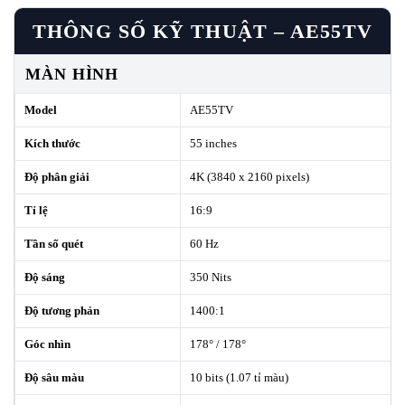
THÔNG SỐ KỸ THUẬT – AE55TV
MÀN HÌNH
Model
AE55TV
Kích thước
55 inches
Độ phân giải
4K (3840 x 2160 pixels)
Tỉ lệ
16:9
Tần số quét
60 Hz
Độ sáng
350 Nits
Độ tương phản
1400:1
Góc nhìn
178° / 178°
Độ sâu màu
10 bits (1.07 tỉ màu)