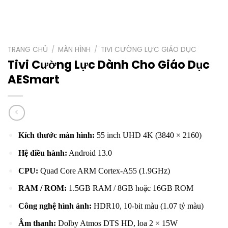
TRANG CHỦ
/
MÀN HÌNH
/
TIVI CƯỜNG LỰC GIÁO DỤC
Tivi Cường Lực Dành Cho Giáo Dục
AESmart
Kích thước màn hình:
55 inch UHD 4K (3840 × 2160)
Hệ điều hành:
Android 13.0
CPU:
Quad Core ARM Cortex-A55 (1.9GHz)
RAM / ROM:
1.5GB RAM / 8GB hoặc 16GB ROM
Công nghệ hình ảnh:
HDR10, 10-bit màu (1.07 tỷ màu)
Âm thanh:
Dolby Atmos DTS HD, loa 2 × 15W