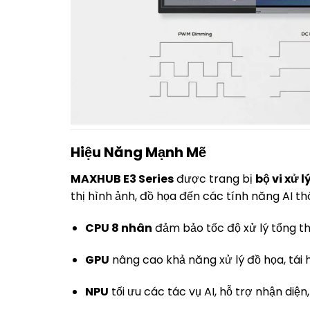
Hiệu Năng Mạnh Mẽ
MAXHUB E3 Series
được trang bị
bộ vi xử 
thị hình ảnh, đồ họa đến các tính năng AI t
CPU 8 nhân
đảm bảo tốc độ xử lý tổng th
GPU
nâng cao khả năng xử lý đồ họa, tái h
NPU
tối ưu các tác vụ AI, hỗ trợ nhận diệ