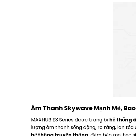
Âm Thanh Skywave Mạnh Mẽ, Bao 
MAXHUB E3 Series được trang bị
hệ thống 
lượng âm thanh sống động, rõ ràng, lan tỏa
hệ thống truyền thống
, đảm bảo mọi học si