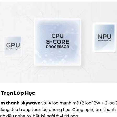
Trọn Lớp Học
âm thanh Skywave
với 4 loa mạnh mẽ (2 loa 12W + 2 loa
 đồng đều trong toàn bộ phòng học. Công nghệ âm thanh t
nh đều nghe rõ, bất kể ngồi ở vị trí nào.