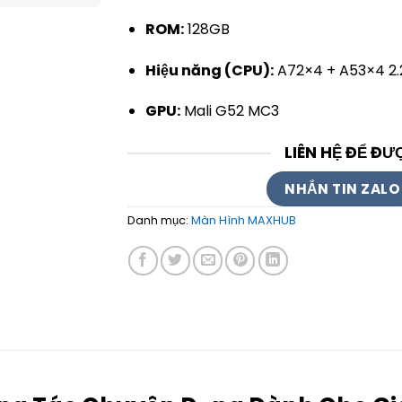
ROM:
128GB
Hiệu năng (CPU):
A72×4 + A53×4 2
GPU:
Mali G52 MC3
LIÊN HỆ ĐỂ ĐƯ
NHẮN TIN ZALO
Danh mục:
Màn Hình MAXHUB