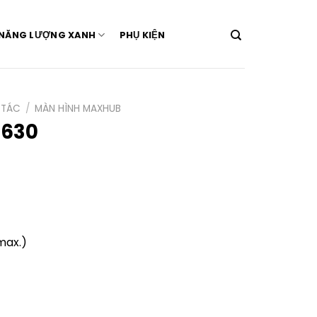
NĂNG LƯỢNG XANH
PHỤ KIỆN
 TÁC
/
MÀN HÌNH MAXHUB
8630
(max.)