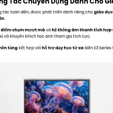
ng Tác Chuyên Dụng Dành Cho Giá
 tác toàn diện, được phát triển dành riêng cho
giáo dục 
tác
.
 điểm chạm mượt mà
và
hệ thống âm thanh tích hợp 
thú và khuyến khích học sinh tham gia tích cực.
nền tảng
kết hợp với
hỗ trợ dạy học từ xa
biến E3 Series