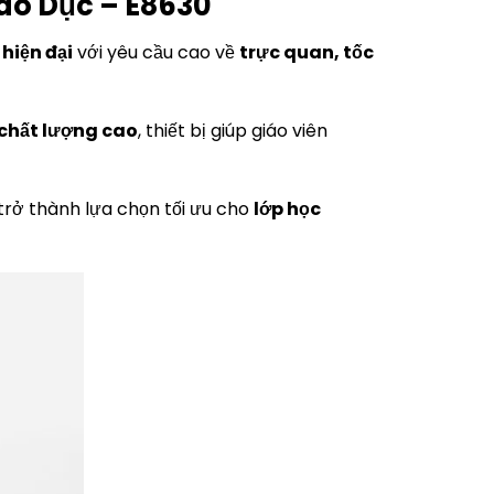
o Dục – E8630
hiện đại
với yêu cầu cao về
trực quan, tốc
chất lượng cao
, thiết bị giúp giáo viên
 trở thành lựa chọn tối ưu cho
lớp học