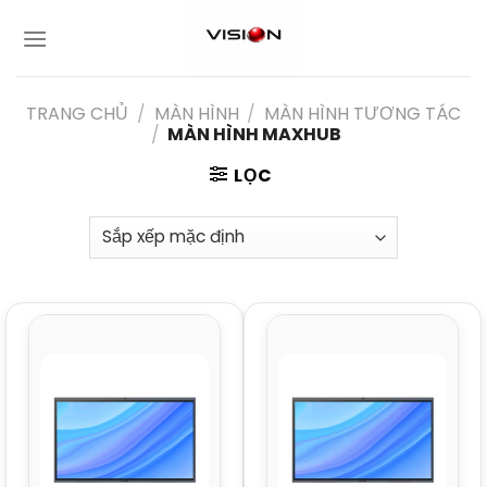
Skip
to
content
TRANG CHỦ
/
MÀN HÌNH
/
MÀN HÌNH TƯƠNG TÁC
/
MÀN HÌNH MAXHUB
LỌC